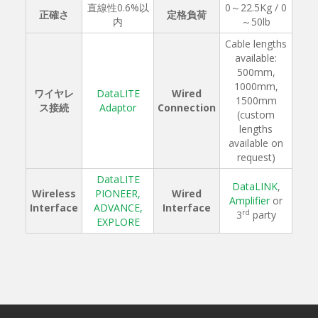
直線性0.6%以
0～22.5Kg / 0
正確さ
定格負荷
内
～50lb
Cable lengths
available:
500mm,
1000mm,
ワイヤレ
DataLITE
Wired
1500mm
ス接続
Adaptor
Connection
(custom
lengths
available on
request)
DataLITE
DataLINK
,
Wireless
PIONEER,
Wired
Amplifier
or
Interface
ADVANCE,
Interface
rd
3
party
EXPLORE