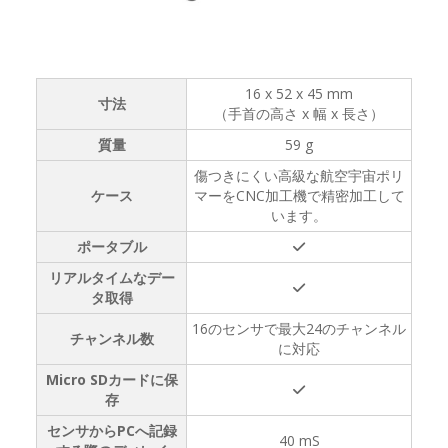
16 x 52 x 45 mm
寸法
（手首の高さ x 幅 x 長さ）
質量
59 g
傷つきにくい高級な航空宇宙ポリ
ケース
マーをCNC加工機で精密加工して
います。
ポータブル
リアルタイムなデー
タ取得
16のセンサで最大24のチャンネル
チャンネル数
に対応
Micro SDカードに保
存
センサからPCへ記録
40 mS